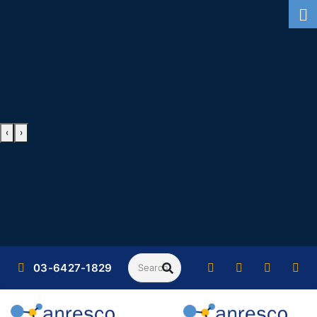
‹
›
Search
03-6427-1829
SEARCH